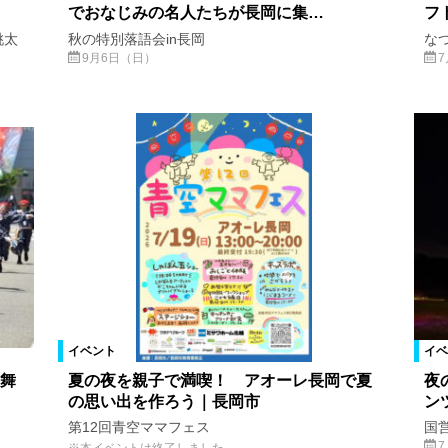
でおなじみの名人たちが長岡に集…
フ
桃太
秋の特別落語会in長岡
な
9月6日（日）
7
イベント
イベ
舞
夏の夜を親子で満喫！ アオーレ長岡で夏
夜
の思い出を作ろう｜長岡市
ン
第12回青空ママフェス
国