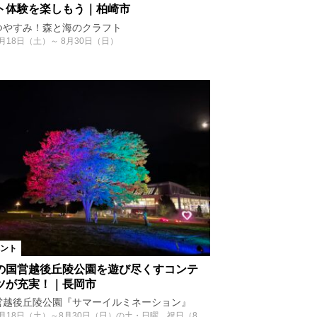
ト体験を楽しもう｜柏崎市
つやすみ！森と海のクラフト
月18日（土）～ 8月30日（日）
ント
の国営越後丘陵公園を遊び尽くすコンテ
ツが充実！｜長岡市
営越後丘陵公園『サマーイルミネーション』
7月18日（土）～8月30日（日）の土・日曜、祝日（8