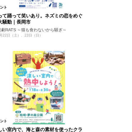
ント
って踊って笑いあり。ネズミの恋をめぐ
大騒動｜長岡市
楽劇RATS ～猫も食わないから騒ぎ～
8月22日（土）、23日（日）
ント
しい室内で、海と森の素材を使ったクラ