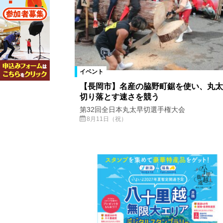
イベント
【長岡市】名産の脇野町鋸を使い、丸太
切り落とす速さを競う
第32回全日本丸太早切選手権大会
8月11日（祝）