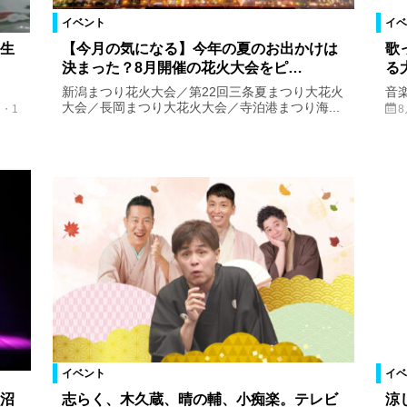
イベント
イベ
生
【今月の気になる】今年の夏のお出かけは
歌
決まった？8月開催の花火大会をピ…
る
新潟まつり花火大会／第22回三条夏まつり大花火
音
大会／長岡まつり大花火大会／寺泊港まつり海...
・1
イベント
イベ
沼
志らく、木久蔵、晴の輔、小痴楽。テレビ
涼