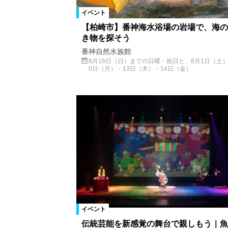
イベント
【柏崎市】番神海水浴場の岩場で、海の
き物を探そう
番神自然水族館
8月16日（日）までの日曜・祝日と、8月1日（土）
0日（月）・13日（木）・14日（金）
イベント
伝統芸能を新感覚の舞台で親しもう｜魚