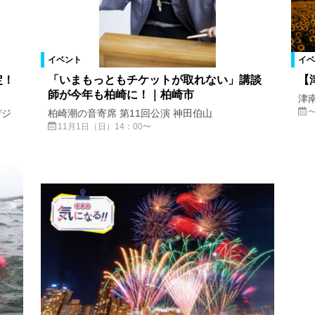
イベント
イベ
定！
「いまもっともチケットが取れない」講談
【
師が今年も柏崎に！｜柏崎市
津南
デジ
柏崎潮の音寄席 第11回公演 神田伯山
11月1日（日）14：00〜