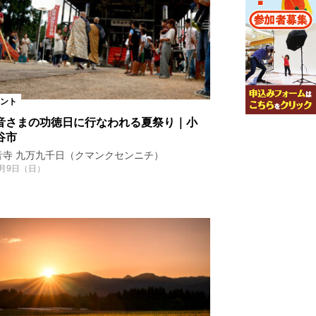
ント
音さまの功徳日に行なわれる夏祭り｜小
谷市
音寺 九万九千日（クマンクセンニチ）
8月9日（日）