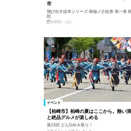
市
飛び出す絵本シリーズ 御伽ノ介絵巻 第一巻 
郎
8月8日 （土）
イベント
【柏崎市】柏崎の夏はここから。熱い演
と絶品グルメが楽しめる
第23回 どんGALA 祭り！