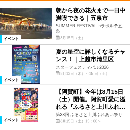
朝から夜の花火まで一日中
満喫できる｜五泉市
SUMMER FESTIVAL inラポルテ五
泉
8月15日（土）
イベント
夏の星空に詳しくなるチャ
ンス！｜上越市清里区
スターフェスティバル2026
8月13日（木）～15 日（土）
イベント
【阿賀町】今年は8月15日
（土）開催。阿賀町愛に溢
れる『ふるさと上川ふれ…
第38回 ふるさと上川ふれあい祭り
イベント
8月15日（土）15：00〜