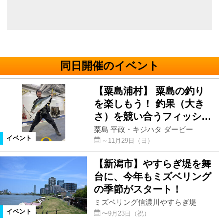
同日開催のイベント
【粟島浦村】 粟島の釣り
を楽しもう！ 釣果（大き
さ）を競い合うフィッシ…
粟島 平政・キジハタ ダービー
イベント
～11月29日（日）
【新潟市】やすらぎ堤を舞
台に、今年もミズベリング
の季節がスタート！
ミズベリング信濃川やすらぎ堤
イベント
〜9月23日（祝）