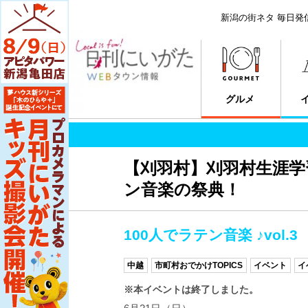
新潟の街ネタ 毎日発
グルメ
【刈羽村】刈羽村生涯
ン音楽の祭典！
100人でラテン音楽 ♪vol.3
中越
市町村おでかけTOPICS
イベント
イ
※本イベントは終了しました。