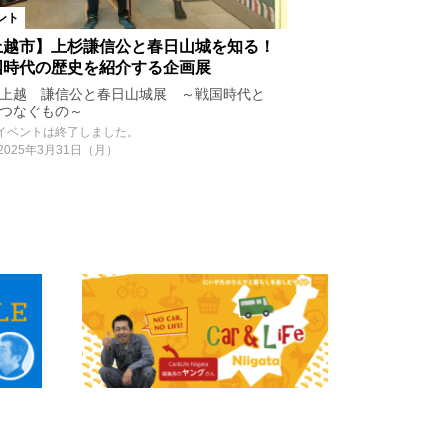
ント
上越市】上杉謙信公と春日山城を知る！
国時代の歴史を紹介する企画展
上越 謙信公と春日山城展 ～戦国時代と
をつなぐもの～
イベントは終了しました。
2025年3月31日（月）