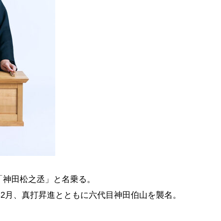
し「神田松之丞」と名乗る。
0 年2月、真打昇進とともに六代目神田伯山を襲名。