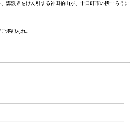
今、講談界をけん引する神田伯山が、十日町市の段十ろうに
でご堪能あれ。