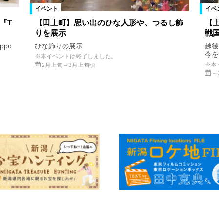
イベント
イベ
『T
【田上町】思い出のひな人形や、つるし飾
【
りを展示
戦
ppo
ひな飾りの展示
越後
今
※本イベントは終了しました。
※本
2月上旬～3月上旬頃
～