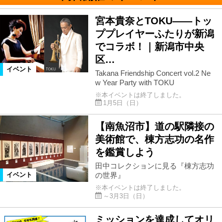
宮本貴奈とTOKU――トッ
ププレイヤーふたりが新潟
でコラボ！｜新潟市中央
区…
イベント
Takana Friendship Concert vol.2 Ne
w Year Party with TOKU
※本イベントは終了しました。
1月5日（日）
【南魚沼市】道の駅隣接の
美術館で、棟方志功の名作
を鑑賞しよう
田中コレクションに見る『棟方志功
の世界』
イベント
※本イベントは終了しました。
～3月3日（日）
ミッションを達成してオリ