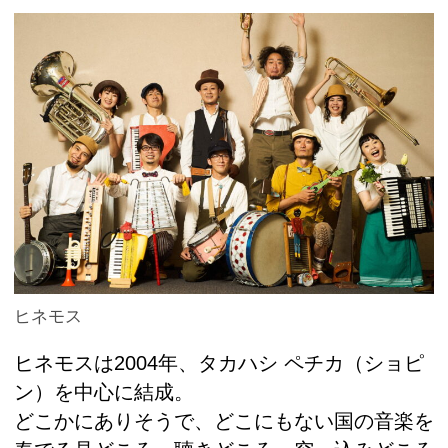
ヒネモス
ヒネモスは2004年、タカハシ ペチカ（ショピ
ン）を中心に結成。
どこかにありそうで、どこにもない国の音楽を