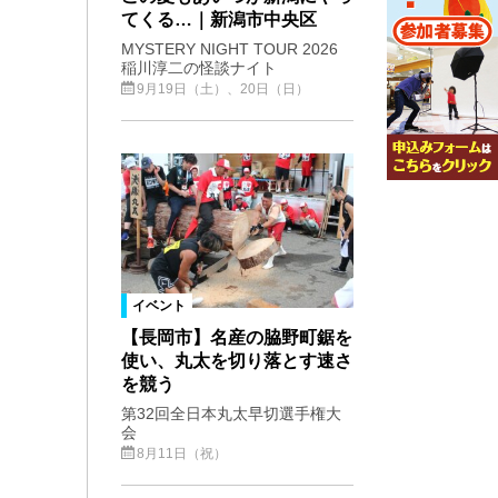
てくる…｜新潟市中央区
MYSTERY NIGHT TOUR 2026
稲川淳二の怪談ナイト
9月19日（土）、20日（日）
イベント
【長岡市】名産の脇野町鋸を
使い、丸太を切り落とす速さ
を競う
第32回全日本丸太早切選手権大
会
8月11日（祝）