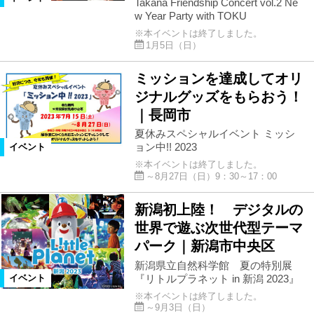
Takana Friendship Concert vol.2 Ne
w Year Party with TOKU
※本イベントは終了しました。
1月5日（日）
ミッションを達成してオリ
ジナルグッズをもらおう！
｜長岡市
夏休みスペシャルイベント ミッシ
ョン中!! 2023
イベント
※本イベントは終了しました。
～8月27日（日）9：30～17：00
新潟初上陸！ デジタルの
世界で遊ぶ次世代型テーマ
パーク｜新潟市中央区
新潟県立自然科学館 夏の特別展
『リトルプラネット in 新潟 2023』
イベント
※本イベントは終了しました。
～9月3日（日）