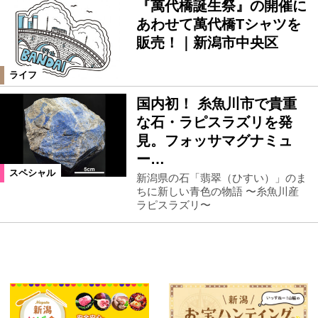
『萬代橋誕生祭』の開催に
あわせて萬代橋Tシャツを
販売！｜新潟市中央区
ライフ
国内初！ 糸魚川市で貴重
な石・ラピスラズリを発
見。フォッサマグナミュ
ー…
スペシャル
新潟県の石「翡翠（ひすい）」のま
ちに新しい青色の物語 〜糸魚川産
ラピスラズリ〜