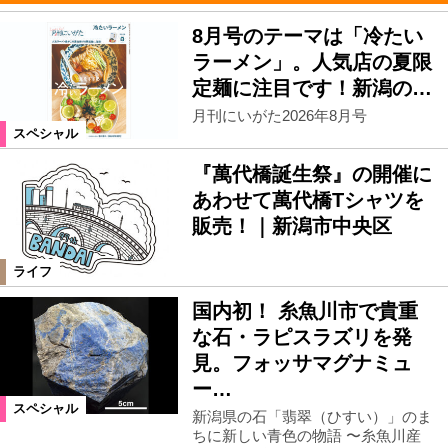
8月号のテーマは「冷たい
ラーメン」。人気店の夏限
定麺に注目です！新潟の…
月刊にいがた2026年8月号
スペシャル
『萬代橋誕生祭』の開催に
あわせて萬代橋Tシャツを
販売！｜新潟市中央区
ライフ
国内初！ 糸魚川市で貴重
な石・ラピスラズリを発
見。フォッサマグナミュ
ー…
スペシャル
新潟県の石「翡翠（ひすい）」のま
ちに新しい青色の物語 〜糸魚川産