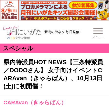
新潟の街ネタ 毎日発信！
メニュー
スペシャル
県内特派員HOT NEWS【三条特派員
／DODOさん】 女子向けイベントC
ARAvan（きゃらばん）、10月13日
(土)に初開催！
CARAvan（きゃらばん）