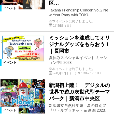
区…
イベント
Takana Friendship Concert vol.2 Ne
w Year Party with TOKU
※本イベントは終了しました。
1月5日（日）
ミッションを達成してオリ
ジナルグッズをもらおう！
｜長岡市
夏休みスペシャルイベント ミッシ
ョン中!! 2023
イベント
※本イベントは終了しました。
～8月27日（日）9：30～17：00
新潟初上陸！ デジタルの
世界で遊ぶ次世代型テーマ
パーク｜新潟市中央区
新潟県立自然科学館 夏の特別展
『リトルプラネット in 新潟 2023』
イベント