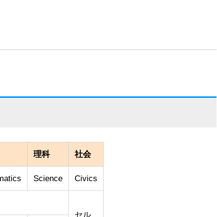
理科
社会
matics
Science
Civics
セル