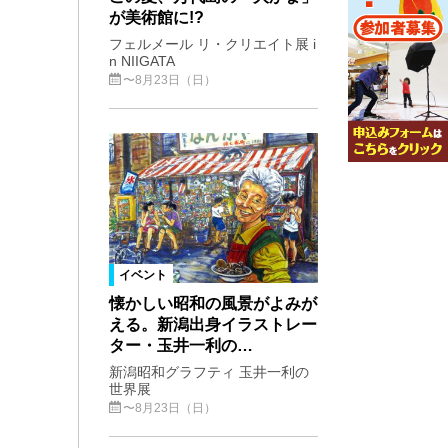
が美術館に!?
フェルメール リ・クリエイト展 i
n NIIGATA
〜8月23日（日）
イベント
懐かしい昭和の風景がよみが
える。新潟出身イラストレー
ター・玉井一利の…
新潟昭和グラフティ 玉井一利の
世界展
〜8月23日（日）