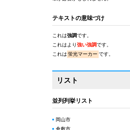
テキストの意味づけ
これは
強調
です。
これはより
強い強調
です。
これは
蛍光マーカー
です。
リスト
並列列挙リスト
岡山市
倉敷市