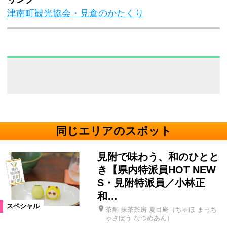
津南町観光協会・見倉のかたくり
同じエリアのスポット
見附で味わう、和のひとと
き【県内特派員HOT NEW
S・見附特派員／小林正
和…
スペシャル
茶舗 抹茶茶房 夏目庵（ちゃほ まっち
ゃさぼう なつめあん）