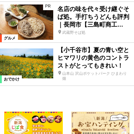
PR
名店の味を代々受け継ぐそ
ば処。手打ちうどんも評判
｜長岡市【三島町商工…
武蔵野そば処
グルメ
【小千谷市】夏の青い空と
ヒマワリの黄色のコントラ
ストがとってもきれい！
山本山 沢山ポケットパーク ひまわり
畑
おでかけ