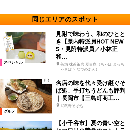
同じエリアのスポット
見附で味わう、和のひとと
き【県内特派員HOT NEW
S・見附特派員／小林正
和…
スペシャル
茶舗 抹茶茶房 夏目庵（ちゃほ まっち
ゃさぼう なつめあん）
PR
名店の味を代々受け継ぐそ
ば処。手打ちうどんも評判
｜長岡市【三島町商工…
武蔵野そば処
グルメ
【小千谷市】夏の青い空と