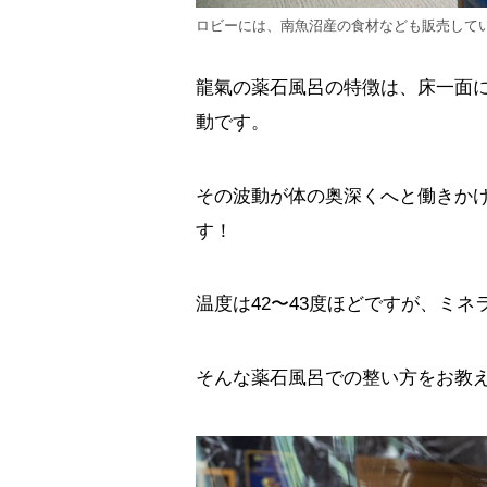
ロビーには、南魚沼産の食材なども販売して
龍氣の薬石風呂の特徴は、床一面に
動です。
その波動が体の奥深くへと働きか
す！
温度は42〜43度ほどですが、ミ
そんな薬石風呂での整い方をお教