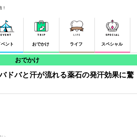
信！
イベント
おでかけ
ライフ
スペシャル
おでかけ
バドバと汗が流れる薬石の発汗効果に驚
さい。