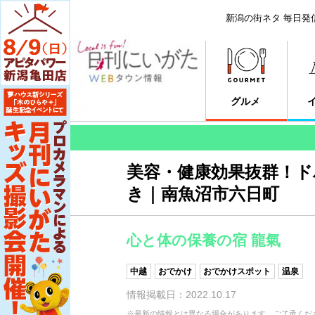
新潟の街ネタ 毎日発
グルメ
美容・健康効果抜群！ド
き｜南魚沼市六日町
心と体の保養の宿 龍氣
中越
おでかけ
おでかけスポット
温泉
情報掲載日：2022.10.17
※最新の情報とは異なる場合があります。ご了承くだ