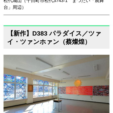
松代城山（十日町市松代3743-1 まつだい「農舞
台」周辺）
【新作】D383 パラダイス／ツァ
イ・ツァンホァン（蔡燦煌）