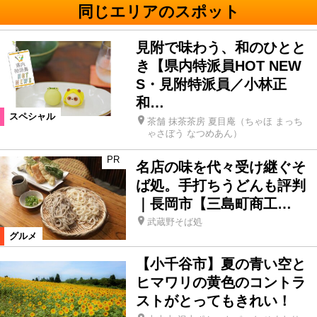
同じエリアのスポット
見附で味わう、和のひとと
き【県内特派員HOT NEW
S・見附特派員／小林正
和…
スペシャル
茶舗 抹茶茶房 夏目庵（ちゃほ まっち
ゃさぼう なつめあん）
PR
名店の味を代々受け継ぐそ
ば処。手打ちうどんも評判
｜長岡市【三島町商工…
武蔵野そば処
グルメ
【小千谷市】夏の青い空と
ヒマワリの黄色のコントラ
ストがとってもきれい！