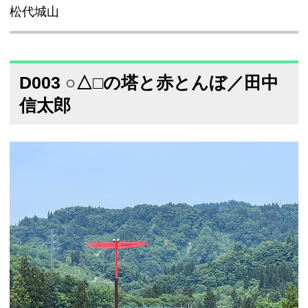
松代城山
D003 ○△□の塔と赤とんぼ／田中
信太郎