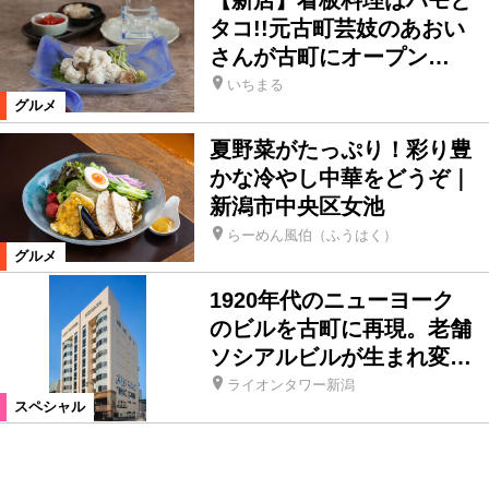
タコ!!元古町芸妓のあおい
さんが古町にオープン…
いちまる
グルメ
夏野菜がたっぷり！彩り豊
かな冷やし中華をどうぞ｜
新潟市中央区女池
らーめん風伯（ふうはく）
グルメ
1920年代のニューヨーク
のビルを古町に再現。老舗
ソシアルビルが生まれ変…
ライオンタワー新潟
スペシャル