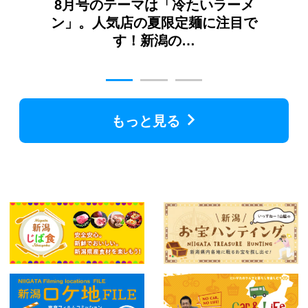
ガイ
8月号のテーマは「冷たいラーメ
7
番新
ン」。人気店の夏限定麺に注目で
こ
す！新潟の…
もっと見る