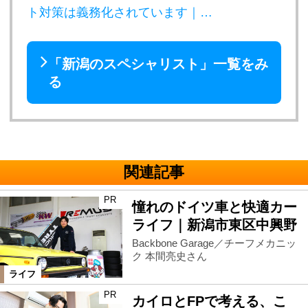
ト対策は義務化されています｜…
「新潟のスペシャリスト」一覧をみ
る
関連記事
PR
憧れのドイツ車と快適カー
ライフ｜新潟市東区中興野
Backbone Garage／チーフメカニッ
ク 本間亮史さん
ライフ
PR
カイロとFPで考える、こ