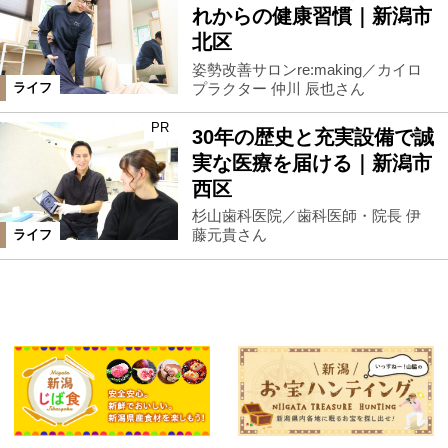
れからの健康習慣｜新潟市
北区
姿勢改善サロンre:making／カイロ
プラクター 仲川 辰也さん
ライフ
PR
30年の歴史と充実設備で誠
実な医療を届ける｜新潟市
西区
杉山歯科医院／歯科医師・院長 伊
藤元貴さん
ライフ