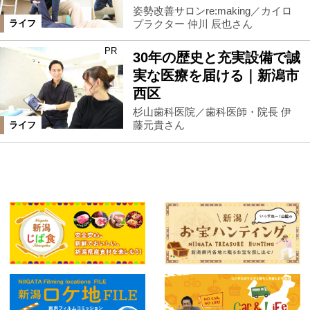
姿勢改善サロンre:making／カイロ
プラクター 仲川 辰也さん
ライフ
PR
30年の歴史と充実設備で誠
実な医療を届ける｜新潟市
西区
杉山歯科医院／歯科医師・院長 伊
藤元貴さん
ライフ