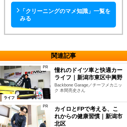
「クリーニングのマメ知識」一覧を
みる
関連記事
PR
憧れのドイツ車と快適カー
ライフ｜新潟市東区中興野
Backbone Garage／チーフメカニッ
ク 本間亮史さん
ライフ
PR
カイロとFPで考える、こ
れからの健康習慣｜新潟市
北区