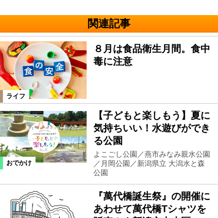
関連記事
８月は食品衛生月間。食中
毒に注意
ライフ
【子どもと楽しもう】夏に
気持ちいい！水遊びができ
る公園
よこごし公園／燕市みなみ親水公園
／月岡公園／新潟県立 大潟水と森
おでかけ
公園
『萬代橋誕生祭』の開催に
あわせて萬代橋Tシャツを