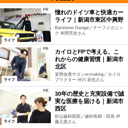
PR
憧れのドイツ車と快適カー
ライフ｜新潟市東区中興野
Backbone Garage／チーフメカニッ
ク 本間亮史さん
ライフ
PR
カイロとFPで考える、こ
れからの健康習慣｜新潟市
北区
姿勢改善サロンre:making／カイロ
プラクター 仲川 辰也さん
ライフ
PR
30年の歴史と充実設備で誠
実な医療を届ける｜新潟市
西区
杉山歯科医院／歯科医師・院長 伊
藤元貴さん
ライフ