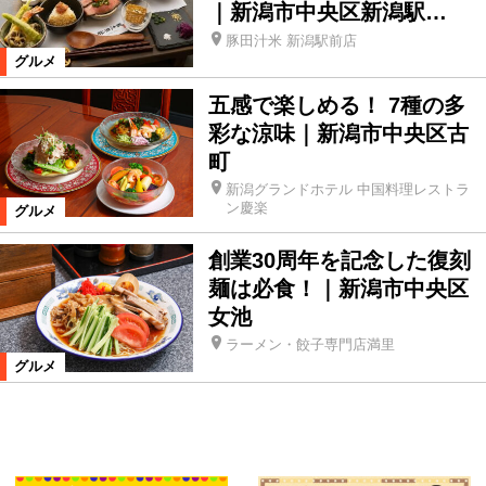
｜新潟市中央区新潟駅…
豚田汁米 新潟駅前店
グルメ
五感で楽しめる！ 7種の多
彩な涼味｜新潟市中央区古
町
新潟グランドホテル 中国料理レストラ
ン慶楽
グルメ
創業30周年を記念した復刻
麺は必食！｜新潟市中央区
女池
ラーメン・餃子専門店満里
グルメ