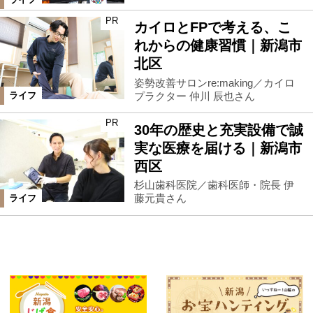
PR
カイロとFPで考える、こ
れからの健康習慣｜新潟市
北区
姿勢改善サロンre:making／カイロ
プラクター 仲川 辰也さん
ライフ
PR
30年の歴史と充実設備で誠
実な医療を届ける｜新潟市
西区
杉山歯科医院／歯科医師・院長 伊
藤元貴さん
ライフ