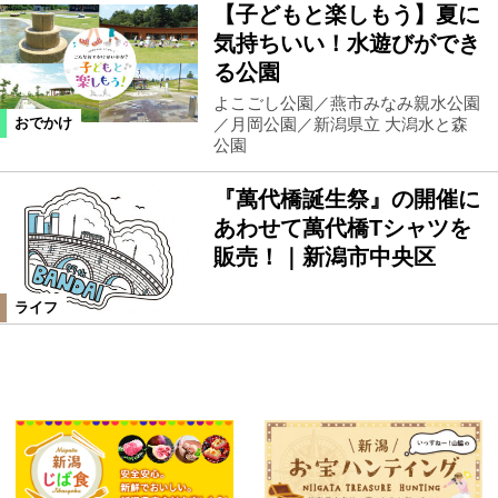
【子どもと楽しもう】夏に
気持ちいい！水遊びができ
る公園
よこごし公園／燕市みなみ親水公園
／月岡公園／新潟県立 大潟水と森
おでかけ
公園
『萬代橋誕生祭』の開催に
あわせて萬代橋Tシャツを
販売！｜新潟市中央区
ライフ