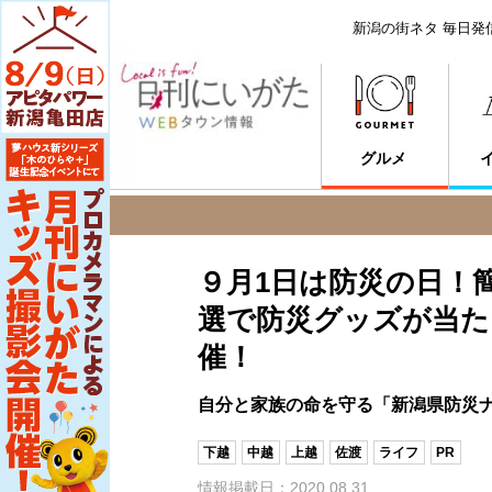
新潟の街ネタ 毎日発
グルメ
９月1日は防災の日！
選で防災グッズが当た
催！
自分と家族の命を守る「新潟県防災
下越
中越
上越
佐渡
ライフ
PR
情報掲載日：2020.08.31