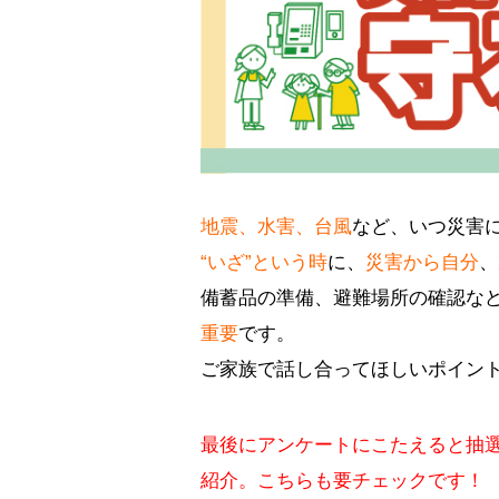
地震、水害、台風
など、いつ災害
“いざ”という時
に、
災害から自分
、
備蓄品の準備、避難場所の確認な
重要
です。
ご家族で話し合ってほしいポイン
最後にアンケートにこたえると抽選
紹介。こちらも要チェックです！