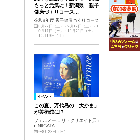
もっと元気に！新潟県「親子
健康づくりコース…
令和8年度 親子健康づくりコース
8月22日（土）・9月19日（土）・1
0月17日（土）・11月21日（土）・
12月19日（土）
イベント
この夏、万代島の「大かま」
が美術館に!?
フェルメール リ・クリエイト展 i
n NIIGATA
〜8月23日（日）