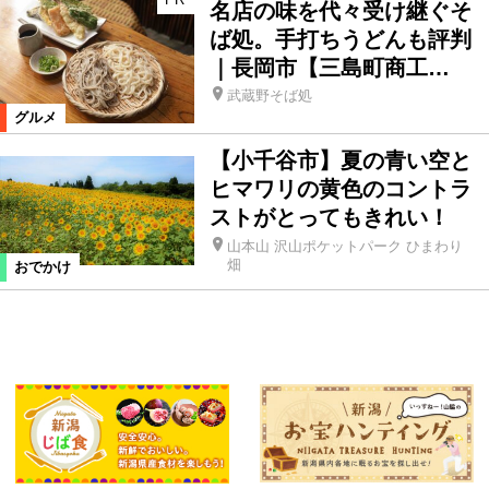
名店の味を代々受け継ぐそ
ば処。手打ちうどんも評判
｜長岡市【三島町商工…
武蔵野そば処
グルメ
【小千谷市】夏の青い空と
ヒマワリの黄色のコントラ
ストがとってもきれい！
山本山 沢山ポケットパーク ひまわり
畑
おでかけ