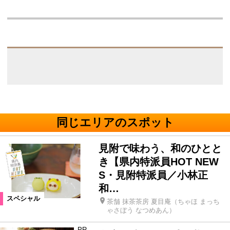
同じエリアのスポット
見附で味わう、和のひとと
き【県内特派員HOT NEW
S・見附特派員／小林正
和…
スペシャル
茶舗 抹茶茶房 夏目庵（ちゃほ まっち
ゃさぼう なつめあん）
PR