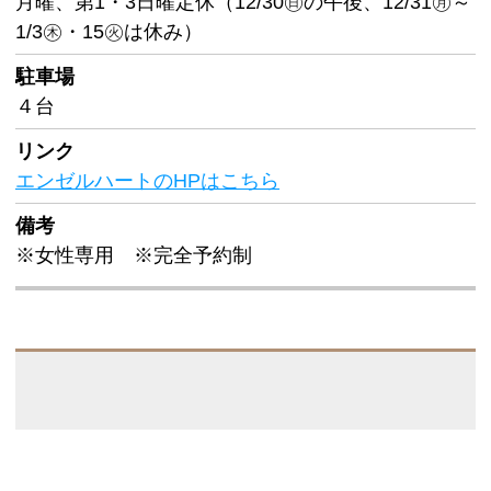
月曜、第1・3日曜定休（12/30㊐の午後、12/31㊊～
1/3㊍・15㊋は休み）
駐車場
４台
リンク
エンゼルハートのHPはこちら
備考
※女性専用 ※完全予約制