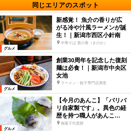
同じエリアのスポット
新感覚！ 魚介の香りが広
がる冷や汁風ラーメンが誕
生！｜新潟市西区小針南
中華そば 貴の香（きのか）
グルメ
創業30周年を記念した復刻
麺は必食！｜新潟市中央区
女池
ラーメン・餃子専門店満里
グルメ
【今月のあんこ】「バリバ
リ自家製です」。異色の経
歴を持つ職人があんこ…
御菓子司貴餅
グルメ