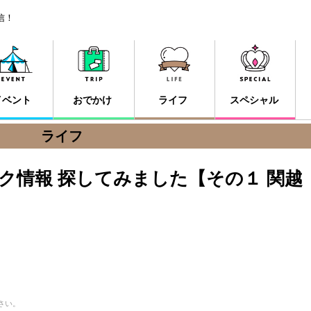
信！
イベント
おでかけ
ライフ
スペシャル
ライフ
ク情報 探してみました【その１ 関越
！
さい。