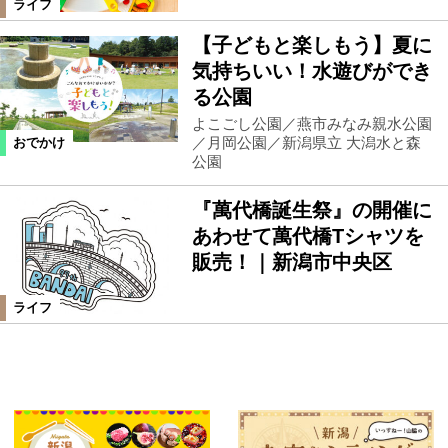
ライフ
【子どもと楽しもう】夏に
気持ちいい！水遊びができ
る公園
よこごし公園／燕市みなみ親水公園
／月岡公園／新潟県立 大潟水と森
おでかけ
公園
『萬代橋誕生祭』の開催に
あわせて萬代橋Tシャツを
販売！｜新潟市中央区
ライフ