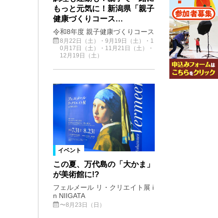
もっと元気に！新潟県「親子
健康づくりコース…
令和8年度 親子健康づくりコース
8月22日（土）・9月19日（土）・1
0月17日（土）・11月21日（土）・
12月19日（土）
イベント
この夏、万代島の「大かま」
が美術館に!?
フェルメール リ・クリエイト展 i
n NIIGATA
〜8月23日（日）