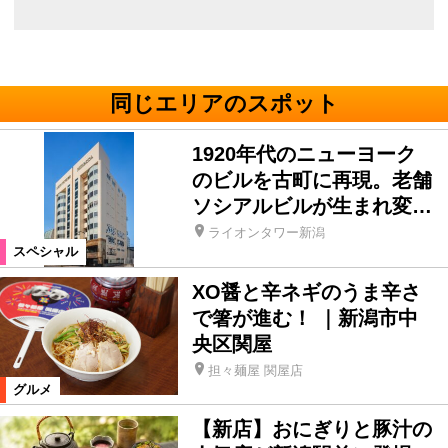
同じエリアのスポット
1920年代のニューヨーク
のビルを古町に再現。老舗
ソシアルビルが生まれ変…
ライオンタワー新潟
スペシャル
XO醤と辛ネギのうま辛さ
で箸が進む！ ｜新潟市中
央区関屋
担々麺屋 関屋店
グルメ
【新店】おにぎりと豚汁の