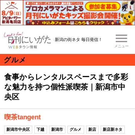
新潟の街ネタ 毎日発信！
メニュー
グルメ
食事からレンタルスペースまで多彩
な魅力を持つ個性派喫茶｜新潟市中
央区
喫茶tangent
新潟市中央区
下越
新潟市
グルメ
新店
新店新ネタ