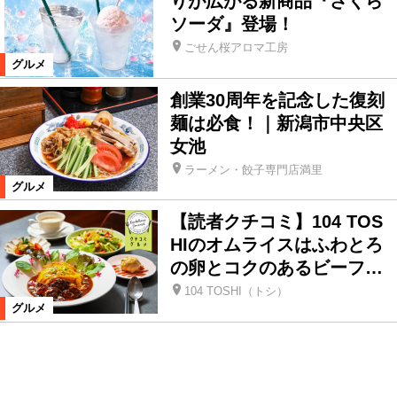
りが広がる新商品『さくら
ソーダ』登場！
ごせん桜アロマ工房
グルメ
創業30周年を記念した復刻
麺は必食！｜新潟市中央区
女池
ラーメン・餃子専門店満里
グルメ
【読者クチコミ】104 TOS
HIのオムライスはふわとろ
の卵とコクのあるビーフ…
104 TOSHI（トシ）
グルメ