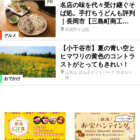
PR
名店の味を代々受け継ぐそ
ば処。手打ちうどんも評判
｜長岡市【三島町商工…
武蔵野そば処
グルメ
【小千谷市】夏の青い空と
ヒマワリの黄色のコントラ
ストがとってもきれい！
山本山 沢山ポケットパーク ひまわり
畑
おでかけ