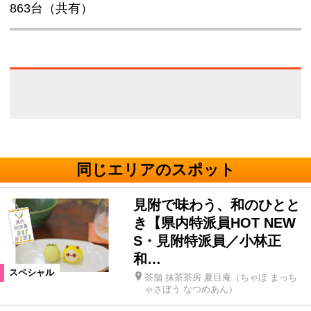
863台（共有）
同じエリアのスポット
見附で味わう、和のひとと
き【県内特派員HOT NEW
S・見附特派員／小林正
和…
スペシャル
茶舗 抹茶茶房 夏目庵（ちゃほ まっち
ゃさぼう なつめあん）