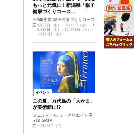
もっと元気に！新潟県「親子
健康づくりコース…
令和8年度 親子健康づくりコース
8月22日（土）・9月19日（土）・1
0月17日（土）・11月21日（土）・
12月19日（土）
イベント
この夏、万代島の「大かま」
が美術館に!?
フェルメール リ・クリエイト展 i
n NIIGATA
〜8月23日（日）