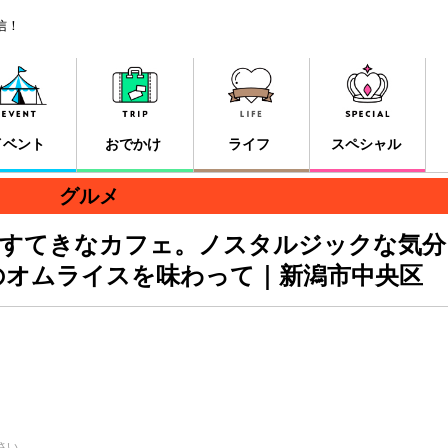
信！
イベント
おでかけ
ライフ
スペシャル
グルメ
たすてきなカフェ。ノスタルジックな気分
のオムライスを味わって｜新潟市中央区
）
さい。