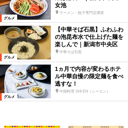
女池
ラーメン・餃子専門店満里
グルメ
【中華そば石黒】ふわふわ
の泡昆布水で仕上げた麺を
楽しんで｜新潟市中央区
中華そば石黒
グルメ
1ヵ月で内容が変わるホテ
ル中華自慢の限定麺を食べ
逃すな！
中国料理 SHI-EN（シーエン）
グルメ