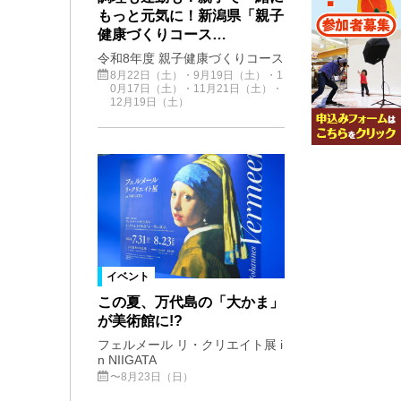
もっと元気に！新潟県「親子
健康づくりコース…
令和8年度 親子健康づくりコース
8月22日（土）・9月19日（土）・1
0月17日（土）・11月21日（土）・
12月19日（土）
イベント
この夏、万代島の「大かま」
が美術館に!?
フェルメール リ・クリエイト展 i
n NIIGATA
〜8月23日（日）