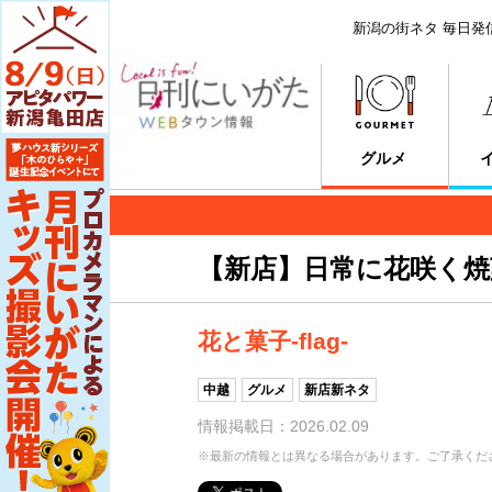
新潟の街ネタ 毎日発
グルメ
【新店】日常に花咲く焼
花と菓子-flag-
中越
グルメ
新店新ネタ
情報掲載日：2026.02.09
※最新の情報とは異なる場合があります。ご了承くだ