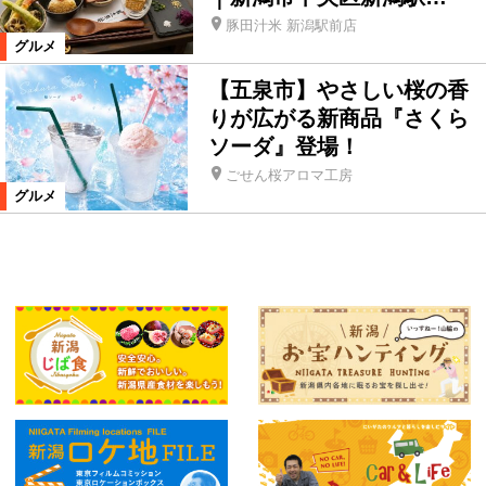
豚田汁米 新潟駅前店
グルメ
【五泉市】やさしい桜の香
りが広がる新商品『さくら
ソーダ』登場！
ごせん桜アロマ工房
グルメ