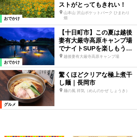
ストがとってもきれい！
山本山 沢山ポケットパーク ひまわり
畑
おでかけ
【十日町市】この夏は越後
妻有大厳寺高原キャンプ場
でナイトSUPを楽しもう…
越後妻有大厳寺高原キャンプ場
おでかけ
驚くほどクリアな極上煮干
し麺｜長岡市
麺の風 祥気（めんのかぜ しょうき）
グルメ