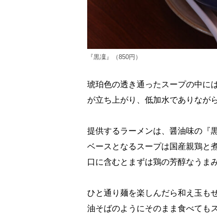
『黒凜』（850円）
琥珀色の透き通ったスープの中に
が立ち上がり、低加水でありなが
提供するラーメンは、醤油味の『黒
ベースとなるスープは国産親鶏と
口に含むとまずは鶏の芳醇なうま
ひと通り麺を楽しんだら和え玉も
油そばのようにそのまま食べても