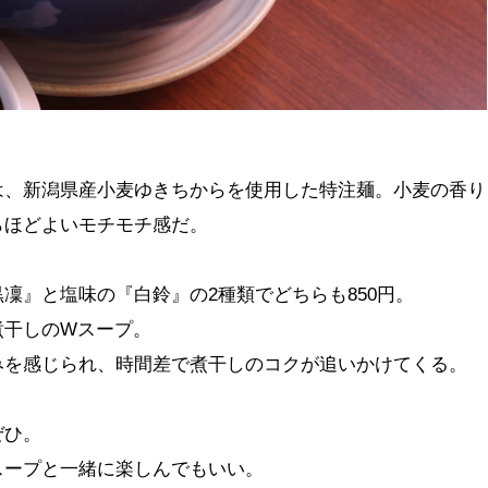
は、新潟県産小麦ゆきちからを使用した特注麺。小麦の香り
らほどよいモチモチ感だ。
凜』と塩味の『白鈴』の2種類でどちらも850円。
煮干しのWスープ。
みを感じられ、時間差で煮干しのコクが追いかけてくる。
ぜひ。
スープと一緒に楽しんでもいい。