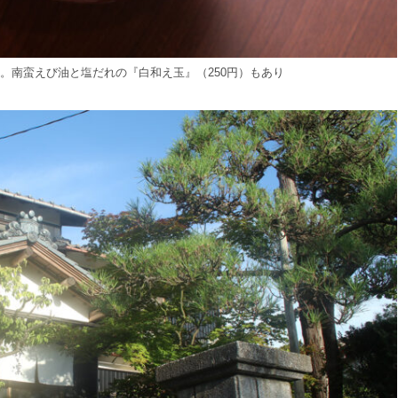
）。南蛮えび油と塩だれの『白和え玉』（250円）もあり