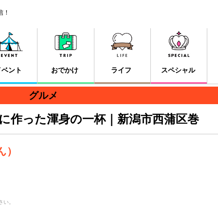
信！
イベント
おでかけ
ライフ
スペシャル
グルメ
に作った渾身の一杯｜新潟市西蒲区巻
ん）
さい。