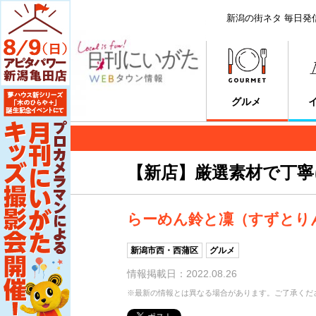
新潟の街ネタ 毎日発
グルメ
【新店】厳選素材で丁寧
らーめん鈴と凜（すずとり
新潟市西・西蒲区
グルメ
情報掲載日：2022.08.26
※最新の情報とは異なる場合があります。ご了承くだ