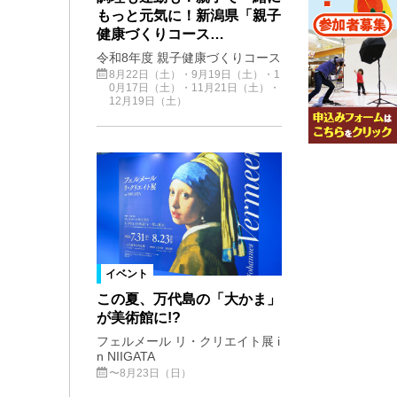
もっと元気に！新潟県「親子
健康づくりコース…
令和8年度 親子健康づくりコース
8月22日（土）・9月19日（土）・1
0月17日（土）・11月21日（土）・
12月19日（土）
イベント
この夏、万代島の「大かま」
が美術館に!?
フェルメール リ・クリエイト展 i
n NIIGATA
〜8月23日（日）