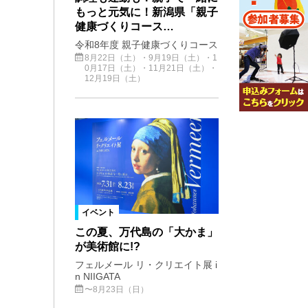
もっと元気に！新潟県「親子
健康づくりコース…
令和8年度 親子健康づくりコース
8月22日（土）・9月19日（土）・1
0月17日（土）・11月21日（土）・
12月19日（土）
イベント
この夏、万代島の「大かま」
が美術館に!?
フェルメール リ・クリエイト展 i
n NIIGATA
〜8月23日（日）