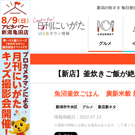
新潟の街ネタ 毎日発
グルメ
【新店】釜炊きご飯が絶
魚沼釜炊ごはん 廣新米穀 
新潟市中央区
グルメ
新店新ネタ
情報掲載日：2022.07.13
※最新の情報とは異なる場合があります。ご了承くだ