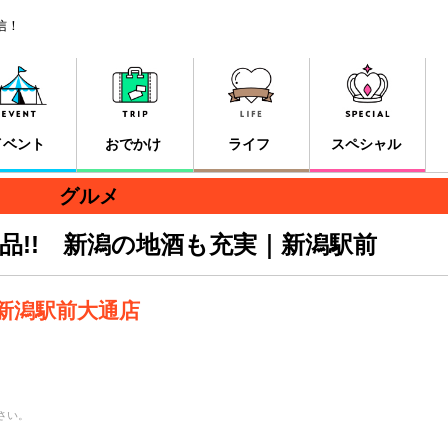
信！
イベント
おでかけ
ライフ
スペシャル
グルメ
品!! 新潟の地酒も充実｜新潟駅前
新潟駅前大通店
さい。