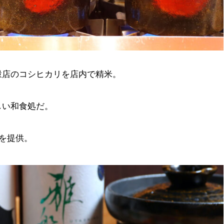
穀店のコシヒカリを店内で精米。
しい和食処だ。
）を提供。