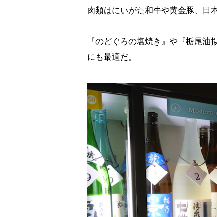
肉類はにいがた和牛や黄金豚、日
『のどぐろの塩焼き』や『栃尾油
にも最適だ。