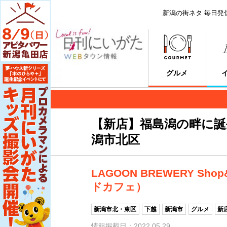
新潟の街ネタ 毎日発
グルメ
【新店】福島潟の畔に
潟市北区
LAGOON BREWERY S
ドカフェ）
新潟市北・東区
下越
新潟市
グルメ
新
情報掲載日：2022.05.29