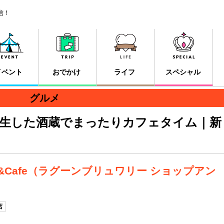
信！
イベント
おでかけ
ライフ
スペシャル
グルメ
誕生した酒蔵でまったりカフェタイム｜新
hop&Cafe（ラグーンブリュワリー ショップアン
店