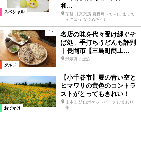
和…
スペシャル
茶舗 抹茶茶房 夏目庵（ちゃほ まっち
ゃさぼう なつめあん）
PR
名店の味を代々受け継ぐそ
ば処。手打ちうどんも評判
｜長岡市【三島町商工…
武蔵野そば処
グルメ
【小千谷市】夏の青い空と
ヒマワリの黄色のコントラ
ストがとってもきれい！
山本山 沢山ポケットパーク ひまわり
畑
おでかけ