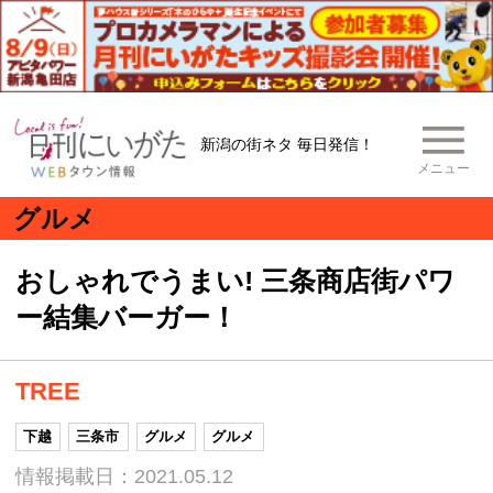
新潟の街ネタ 毎日発信！
メニュー
グルメ
おしゃれでうまい! 三条商店街パワ
ー結集バーガー！
TREE
下越
三条市
グルメ
グルメ
情報掲載日：2021.05.12