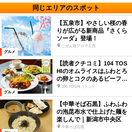
同じエリアのスポット
【五泉市】やさしい桜の香
りが広がる新商品『さくら
ソーダ』登場！
ごせん桜アロマ工房
グルメ
【読者クチコミ】104 TOS
HIのオムライスはふわとろ
の卵とコクのあるビーフ…
104 TOSHI（トシ）
グルメ
【中華そば石黒】ふわふわ
の泡昆布水で仕上げた麺を
楽しんで｜新潟市中央区
中華そば石黒