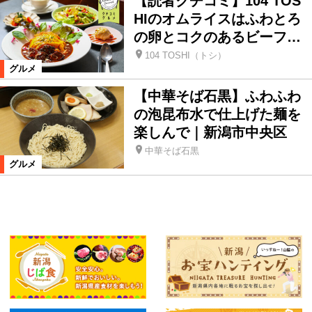
【読者クチコミ】104 TOS
HIのオムライスはふわとろ
の卵とコクのあるビーフ…
104 TOSHI（トシ）
グルメ
【中華そば石黒】ふわふわ
の泡昆布水で仕上げた麺を
楽しんで｜新潟市中央区
中華そば石黒
グルメ