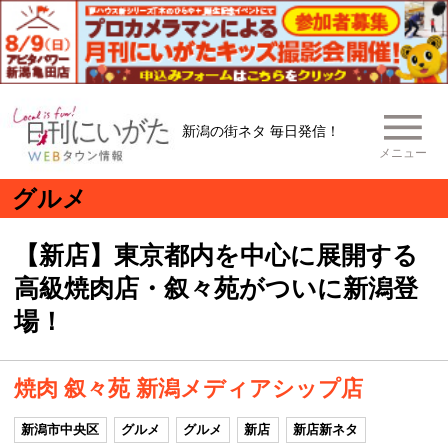
新潟の街ネタ 毎日発信！
メニュー
グルメ
【新店】東京都内を中心に展開する
高級焼肉店・叙々苑がついに新潟登
場！
焼肉 叙々苑 新潟メディアシップ店
新潟市中央区
グルメ
グルメ
新店
新店新ネタ