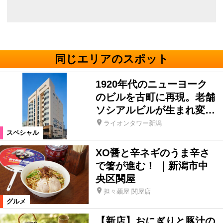
同じエリアのスポット
1920年代のニューヨーク
のビルを古町に再現。老舗
ソシアルビルが生まれ変…
ライオンタワー新潟
スペシャル
XO醤と辛ネギのうま辛さ
で箸が進む！ ｜新潟市中
央区関屋
担々麺屋 関屋店
グルメ
【新店】おにぎりと豚汁の