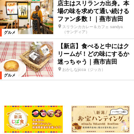
店主はスリランカ出身。本
場の味を求めて通い続ける
ファン多数！｜燕市吉田
スリランカカレー＆カフェ sandya
（サンディア）
グルメ
【新店】食べると中にはク
リームが！どの味にするか
迷っちゃう｜燕市吉田
おかしなjicca（ジッカ）
グルメ