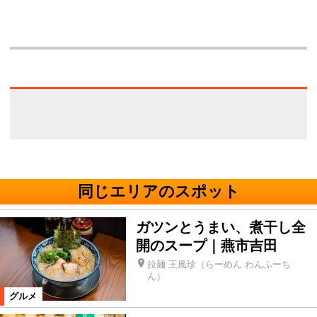
同じエリアのスポット
ガツンとうまい、煮干し全
開のスープ｜燕市吉田
拉麺 王風珍（らーめん わんふーち
ん）
グルメ