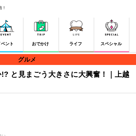
信！
イベント
おでかけ
ライフ
スペシャル
グルメ
!? と見まごう大きさに大興奮！｜上越
さい。