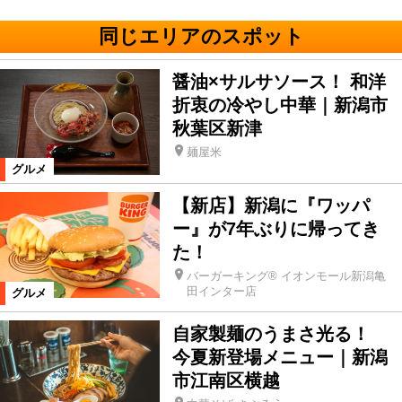
同じエリアのスポット
醤油×サルサソース！ 和洋
折衷の冷やし中華｜新潟市
秋葉区新津
麺屋米
グルメ
【新店】新潟に『ワッパ
ー』が7年ぶりに帰ってき
た！
バーガーキング® イオンモール新潟亀
田インター店
グルメ
自家製麺のうまさ光る！
今夏新登場メニュー｜新潟
市江南区横越