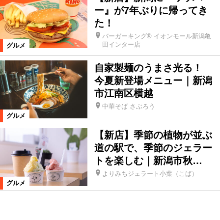
ー』が7年ぶりに帰ってき
た！
バーガーキング® イオンモール新潟亀
田インター店
グルメ
自家製麺のうまさ光る！
今夏新登場メニュー｜新潟
市江南区横越
中華そば さぶろう
グルメ
【新店】季節の植物が並ぶ
道の駅で、季節のジェラー
トを楽しむ｜新潟市秋…
よりみちジェラート小葉（こば）
グルメ